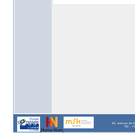
44, avenue de l
Tél. : 