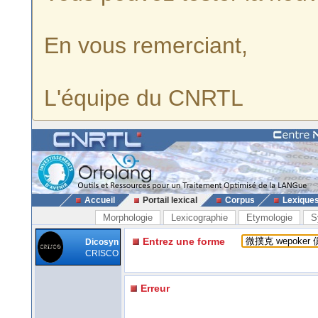
En vous remerciant,
L'équipe du CNRTL
Accueil
Portail lexical
Corpus
Lexique
Morphologie
Lexicographie
Etymologie
S
Entrez une forme
Dicosyn
CRISCO
Erreur