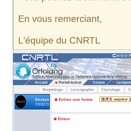
En vous remerciant,
L'équipe du CNRTL
Accueil
Portail lexical
Corpus
Lexique
Morphologie
Lexicographie
Etymologie
S
Entrez une forme
Dicosyn
CRISCO
Erreur