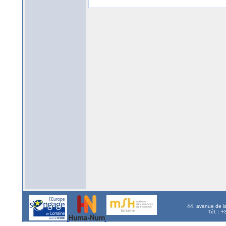
44, avenue de l
Tél. : 