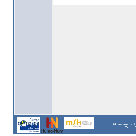
44, avenue de l
Tél. : 