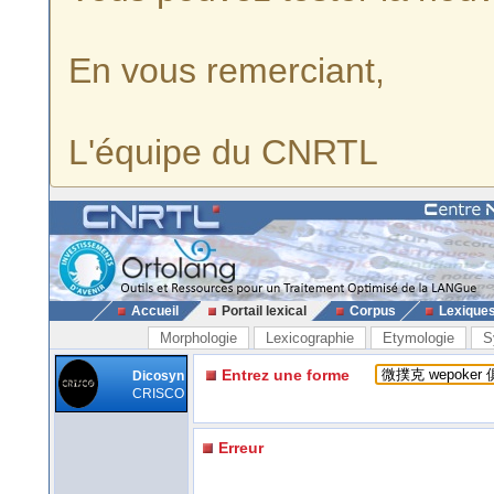
En vous remerciant,
L'équipe du CNRTL
Accueil
Portail lexical
Corpus
Lexique
Morphologie
Lexicographie
Etymologie
S
Entrez une forme
Dicosyn
CRISCO
Erreur