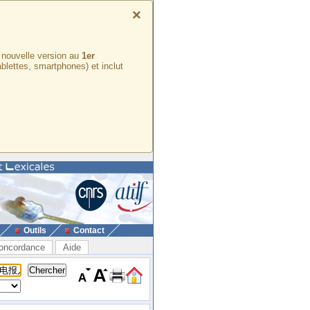
×
e nouvelle version au
1er
ablettes, smartphones) et inclut
Outils
Contact
oncordance
Aide