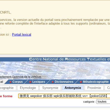
u CNRTL,
services, la version actuelle du portail sera prochainement remplacée par un
 une refonte complète de l'interface adaptée à tous les supports (ordinateurs, t
.
ion ici :
Portail lexical
cal
Corpus
Lexiques
Dictionnaires
Métalexicographie
cographie
Etymologie
Synonymie
Antonymie
Proxémie
C
ne forme
catégorie :