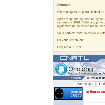
Annonce
Chers usagers du portail lexical d
Après vingt ans de bons et loyaux 
septembre 2026
. Celle-ci apporte
également de nouvelles ressources
Vous pouvez tester la nouvelle vers
En vous remerciant,
L'équipe du CNRTL
Accueil
Portail lexi
Morphologie
Lexi
Entrez u
Dicosyn
CRISCO