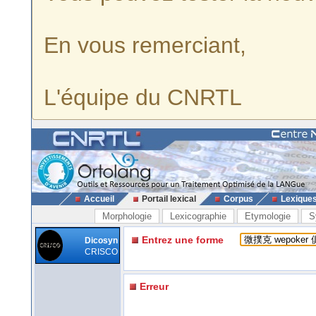
En vous remerciant,
L'équipe du CNRTL
Accueil
Portail lexical
Corpus
Lexique
Morphologie
Lexicographie
Etymologie
S
Entrez une forme
Dicosyn
CRISCO
Erreur