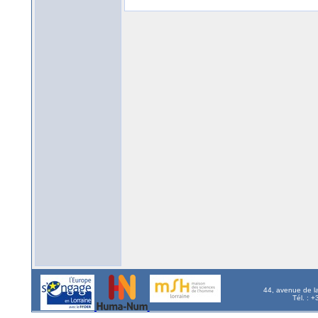
44, avenue de l
Tél. : 