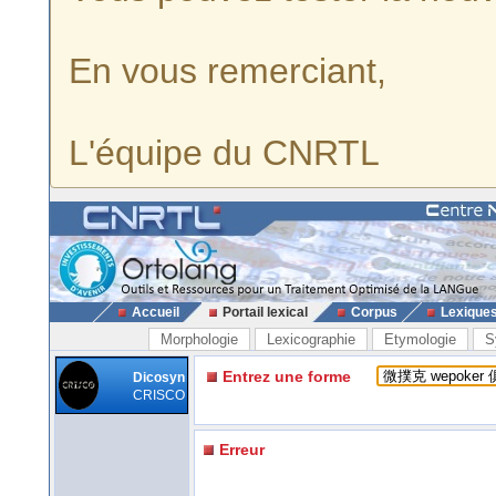
En vous remerciant,
L'équipe du CNRTL
Accueil
Portail lexical
Corpus
Lexique
Morphologie
Lexicographie
Etymologie
S
Entrez une forme
Dicosyn
CRISCO
Erreur