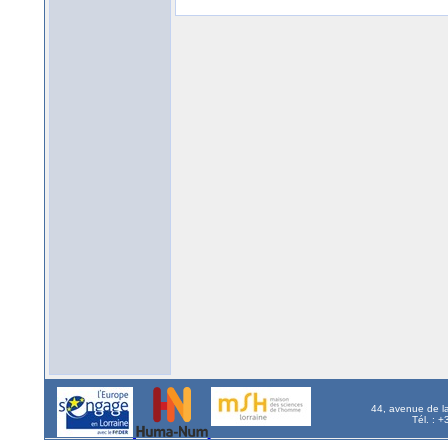
44, avenue de l
Tél. : 