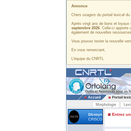
Annonce
Chers usagers du portail lexical d
Après vingt ans de bons et loyaux 
septembre 2026
. Celle-ci apporte
également de nouvelles ressources
Vous pouvez tester la nouvelle vers
En vous remerciant,
L'équipe du CNRTL
Accueil
Portail lexi
Morphologie
Lexi
Entrez u
Dicosyn
CRISCO