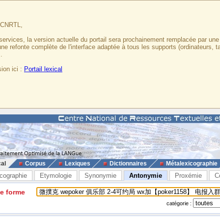
u CNRTL,
services, la version actuelle du portail sera prochainement remplacée par un
 une refonte complète de l'interface adaptée à tous les supports (ordinateurs, t
.
ion ici :
Portail lexical
cal
Corpus
Lexiques
Dictionnaires
Métalexicographie
cographie
Etymologie
Synonymie
Antonymie
Proxémie
C
ne forme
catégorie :