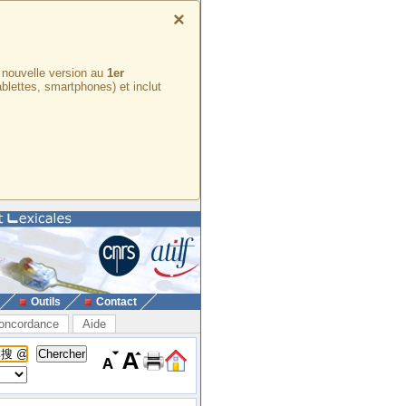
×
e nouvelle version au
1er
ablettes, smartphones) et inclut
Outils
Contact
oncordance
Aide