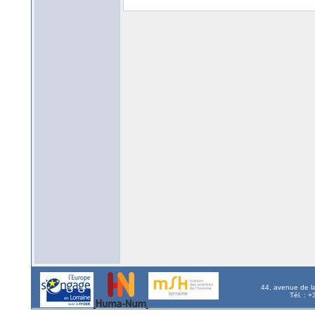
44, avenue de l
Tél. : 