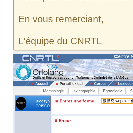
En vous remerciant,
L'équipe du CNRTL
Accueil
Portail lexical
Corpus
Lexique
Morphologie
Lexicographie
Etymologie
S
Entrez une forme
Dicosyn
CRISCO
Erreur