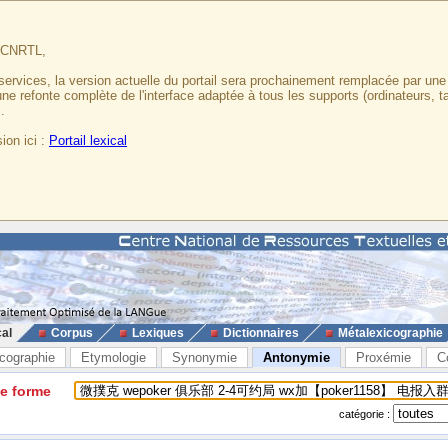
u CNRTL,
services, la version actuelle du portail sera prochainement remplacée par un
 une refonte complète de l'interface adaptée à tous les supports (ordinateurs, t
.
ion ici :
Portail lexical
cal
Corpus
Lexiques
Dictionnaires
Métalexicographie
cographie
Etymologie
Synonymie
Antonymie
Proxémie
C
ne forme
catégorie :