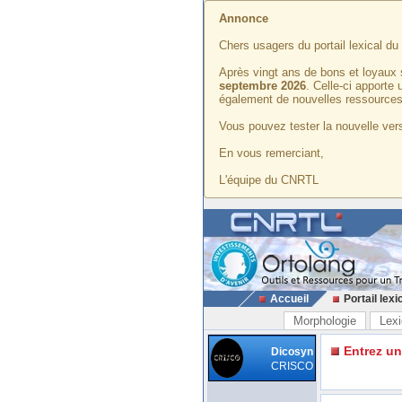
Annonce
Chers usagers du portail lexical d
Après vingt ans de bons et loyaux 
septembre 2026
. Celle-ci apporte
également de nouvelles ressources
Vous pouvez tester la nouvelle vers
En vous remerciant,
L'équipe du CNRTL
Accueil
Portail lexi
Morphologie
Lexi
Entrez u
Dicosyn
CRISCO