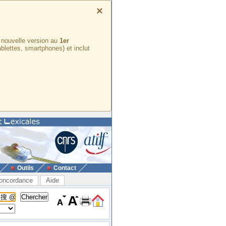
×
e nouvelle version au
1er
ablettes, smartphones) et inclut
Outils
Contact
oncordance
Aide