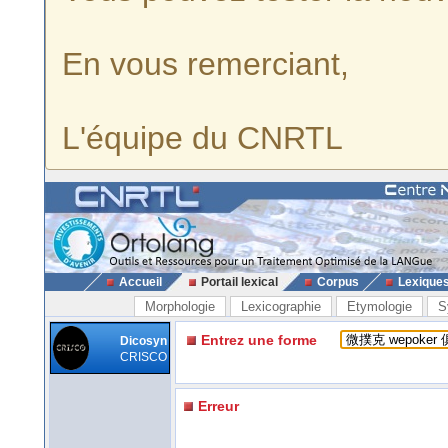
En vous remerciant,
L'équipe du CNRTL
Accueil
Portail lexical
Corpus
Lexique
Morphologie
Lexicographie
Etymologie
S
Entrez une forme
Dicosyn
CRISCO
Erreur