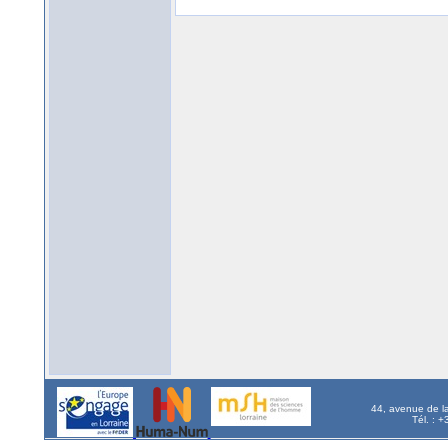
44, avenue de l
Tél. : 