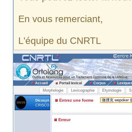
En vous remerciant,
L'équipe du CNRTL
Accueil
Portail lexical
Corpus
Lexique
Morphologie
Lexicographie
Etymologie
S
Entrez une forme
Dicosyn
CRISCO
Erreur