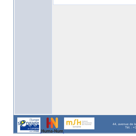
44, avenue de l
Tél. : 