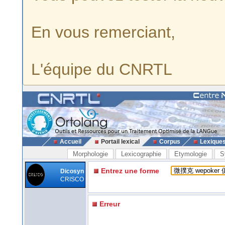
En vous remerciant,
L'équipe du CNRTL
Accueil
Portail lexical
Corpus
Lexique
Morphologie
Lexicographie
Etymologie
S
Entrez une forme
Dicosyn
CRISCO
Erreur