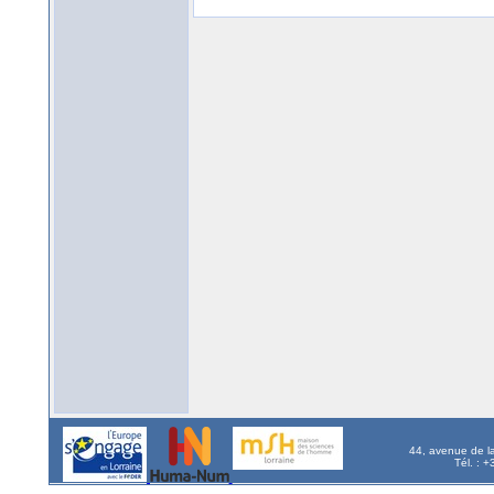
44, avenue de l
Tél. : 