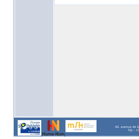
44, avenue de l
Tél. : 