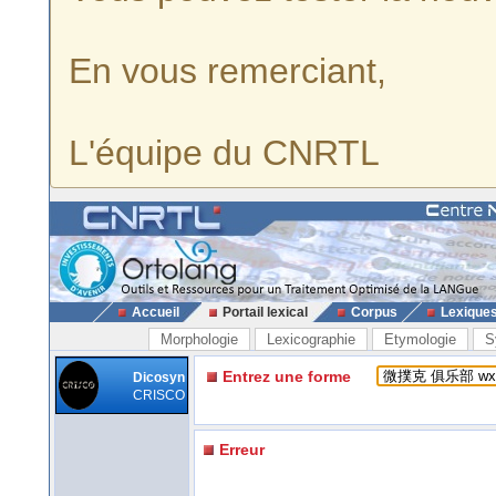
En vous remerciant,
L'équipe du CNRTL
Accueil
Portail lexical
Corpus
Lexique
Morphologie
Lexicographie
Etymologie
S
Entrez une forme
Dicosyn
CRISCO
Erreur