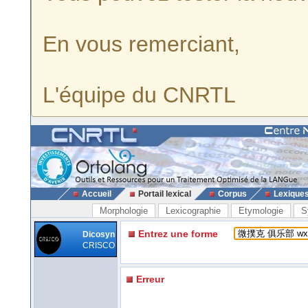
En vous remerciant,
L'équipe du CNRTL
Accueil
Portail lexical
Corpus
Lexique
Morphologie
Lexicographie
Etymologie
S
Entrez une forme
Dicosyn
CRISCO
Erreur