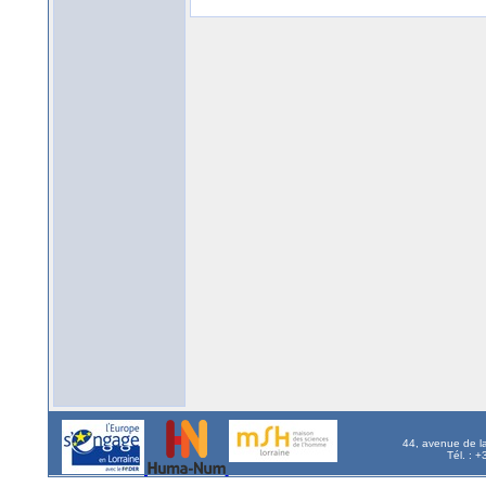
44, avenue de l
Tél. : 