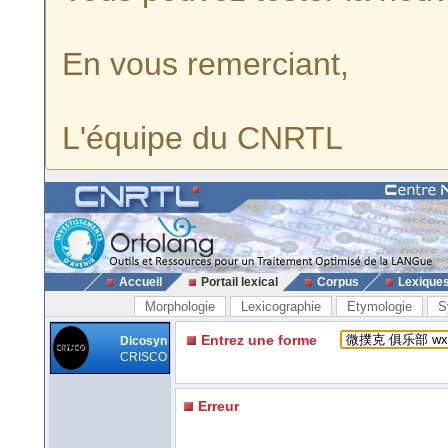
En vous remerciant,
L'équipe du CNRTL
Accueil
Portail lexical
Corpus
Lexique
Morphologie
Lexicographie
Etymologie
S
Entrez une forme
Dicosyn
CRISCO
Erreur