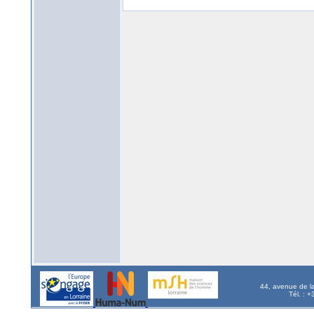
44, avenue de l
Tél. : 