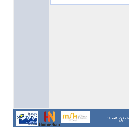
44, avenue de l
Tél. : 