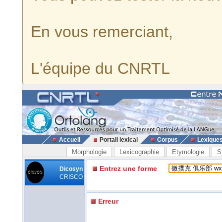
En vous remerciant,
L'équipe du CNRTL
Accueil
Portail lexical
Corpus
Lexique
Morphologie
Lexicographie
Etymologie
S
Entrez une forme
Dicosyn
CRISCO
Erreur