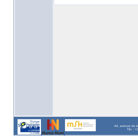
44, avenue de l
Tél. : 