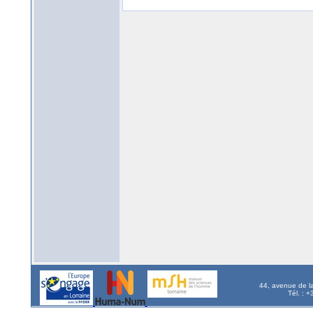
44, avenue de l
Tél. : 