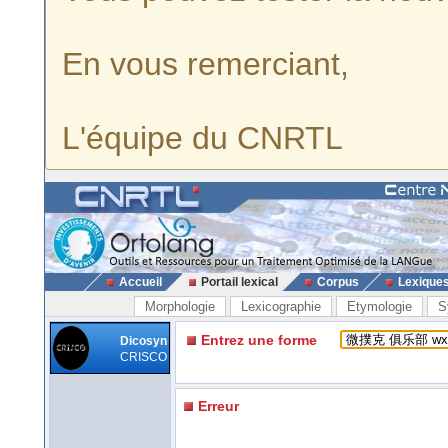
En vous remerciant,
L'équipe du CNRTL
Accueil
Portail lexical
Corpus
Lexique
Morphologie
Lexicographie
Etymologie
S
Entrez une forme
Dicosyn
CRISCO
Erreur