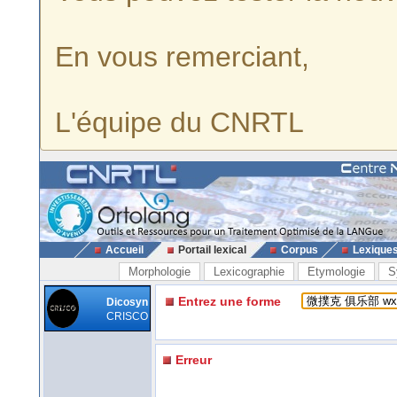
En vous remerciant,
L'équipe du CNRTL
Accueil
Portail lexical
Corpus
Lexique
Morphologie
Lexicographie
Etymologie
S
Entrez une forme
Dicosyn
CRISCO
Erreur