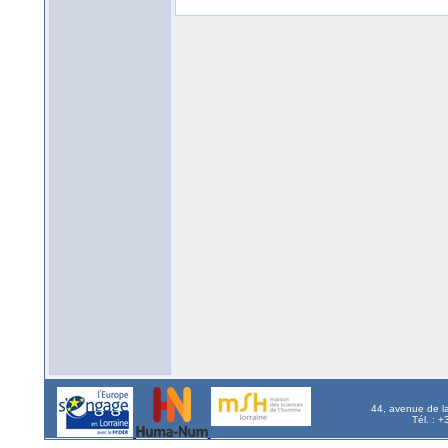
44, avenue de l
Tél. : 