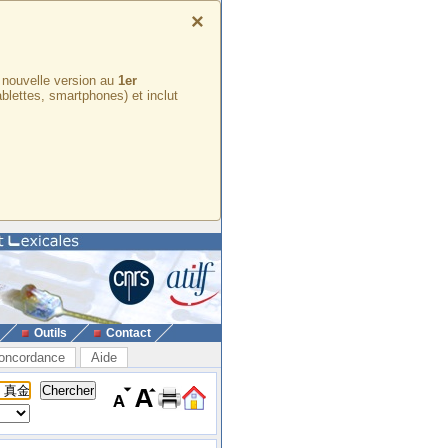
×
e nouvelle version au
1er
ablettes, smartphones) et inclut
Outils
Contact
oncordance
Aide