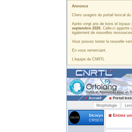
Annonce
Chers usagers du portail lexical d
Après vingt ans de bons et loyaux 
septembre 2026
. Celle-ci apporte
également de nouvelles ressources
Vous pouvez tester la nouvelle vers
En vous remerciant,
L'équipe du CNRTL
Accueil
Portail lexi
Morphologie
Lexi
Entrez u
Dicosyn
CRISCO