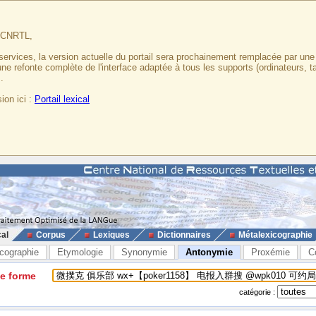
u CNRTL,
services, la version actuelle du portail sera prochainement remplacée par un
 une refonte complète de l'interface adaptée à tous les supports (ordinateurs, t
.
ion ici :
Portail lexical
cal
Corpus
Lexiques
Dictionnaires
Métalexicographie
cographie
Etymologie
Synonymie
Antonymie
Proxémie
C
ne forme
catégorie :