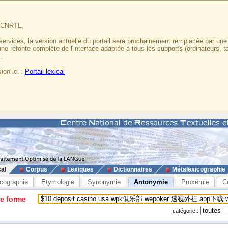
u CNRTL,
services, la version actuelle du portail sera prochainement remplacée par un
 une refonte complète de l'interface adaptée à tous les supports (ordinateurs, t
.
ion ici :
Portail lexical
cal
Corpus
Lexiques
Dictionnaires
Métalexicographie
cographie
Etymologie
Synonymie
Antonymie
Proxémie
C
ne forme
catégorie :