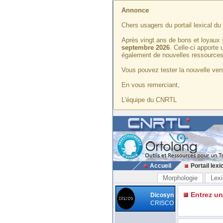
Annonce
Chers usagers du portail lexical d
Après vingt ans de bons et loyaux 
septembre 2026
. Celle-ci apporte
également de nouvelles ressources
Vous pouvez tester la nouvelle vers
En vous remerciant,
L'équipe du CNRTL
Accueil
Portail lexi
Morphologie
Lexi
Entrez u
Dicosyn
CRISCO