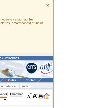
×
e nouvelle version au
1er
ablettes, smartphones) et inclut
Outils
Contact
oncordance
Aide