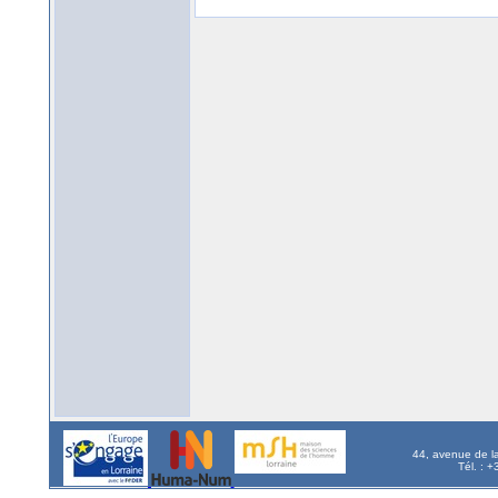
44, avenue de l
Tél. : 