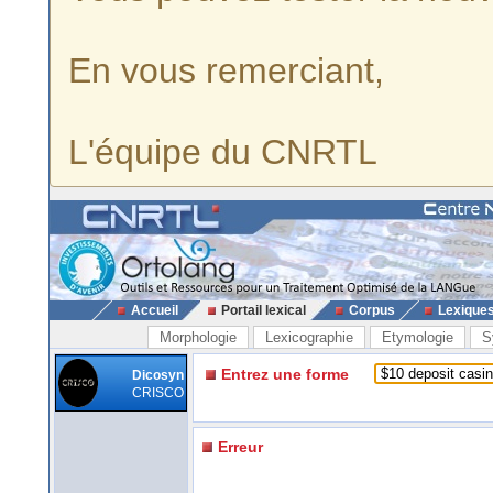
En vous remerciant,
L'équipe du CNRTL
Accueil
Portail lexical
Corpus
Lexique
Morphologie
Lexicographie
Etymologie
S
Entrez une forme
Dicosyn
CRISCO
Erreur