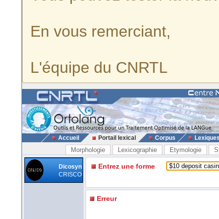
En vous remerciant,
L'équipe du CNRTL
Accueil
Portail lexical
Corpus
Lexique
Morphologie
Lexicographie
Etymologie
S
Entrez une forme
Dicosyn
CRISCO
Erreur