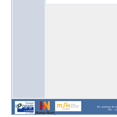
44, avenue de l
Tél. : 