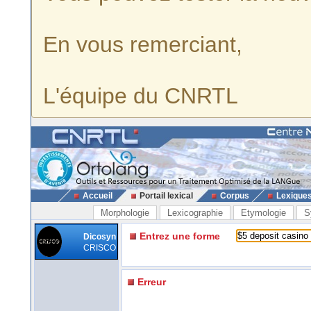
En vous remerciant,
L'équipe du CNRTL
Accueil
Portail lexical
Corpus
Lexique
Morphologie
Lexicographie
Etymologie
S
Entrez une forme
Dicosyn
CRISCO
Erreur