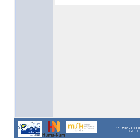
44, avenue de l
Tél. : 