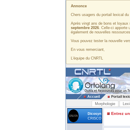
Annonce
Chers usagers du portail lexical d
Après vingt ans de bons et loyaux 
septembre 2026
. Celle-ci apporte
également de nouvelles ressources
Vous pouvez tester la nouvelle vers
En vous remerciant,
L'équipe du CNRTL
Accueil
Portail lexi
Morphologie
Lexi
Entrez u
Dicosyn
CRISCO