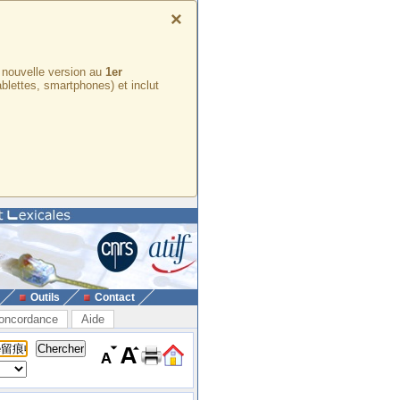
×
e nouvelle version au
1er
ablettes, smartphones) et inclut
Outils
Contact
oncordance
Aide