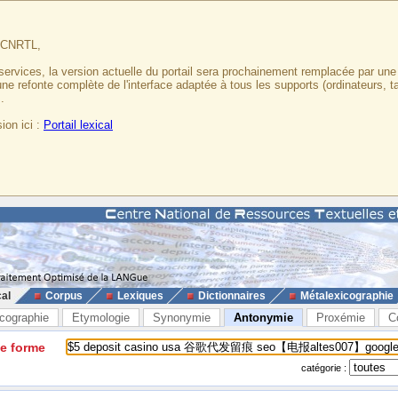
u CNRTL,
services, la version actuelle du portail sera prochainement remplacée par un
 une refonte complète de l'interface adaptée à tous les supports (ordinateurs, t
.
ion ici :
Portail lexical
cal
Corpus
Lexiques
Dictionnaires
Métalexicographie
cographie
Etymologie
Synonymie
Antonymie
Proxémie
C
ne forme
catégorie :