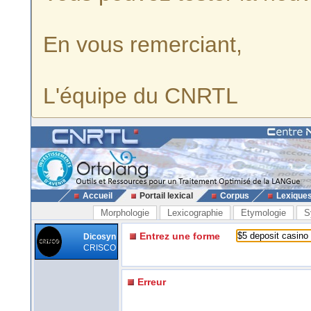
En vous remerciant,
L'équipe du CNRTL
Accueil
Portail lexical
Corpus
Lexique
Morphologie
Lexicographie
Etymologie
S
Entrez une forme
Dicosyn
CRISCO
Erreur