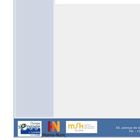
44, avenue de l
Tél. : 