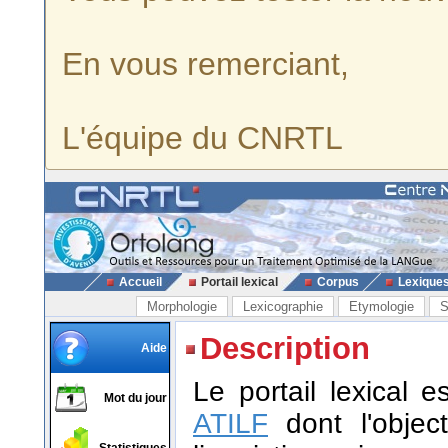
En vous remerciant,
L'équipe du CNRTL
Accueil
Portail lexical
Corpus
Lexique
Morphologie
Lexicographie
Etymologie
S
Description
Aide
Le portail lexical 
Mot du jour
ATILF
dont l'object